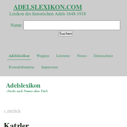
ADELSLEXIKON.COM
Lexikon des historischen Adels 1648-1918
Name:
Adelslexikon
Wappen
Literatur
Neues
Datenschutz
Kontaktformular
Impressum
Adelslexikon
(
Suche nach Namen ohne Titel
)
« zurück
Katzler