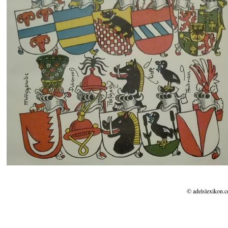
© adelslexikon.