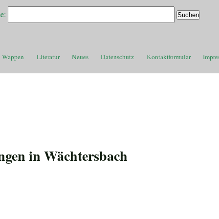
e:
Wappen
Literatur
Neues
Datenschutz
Kontaktformular
Impre
ngen in Wächtersbach