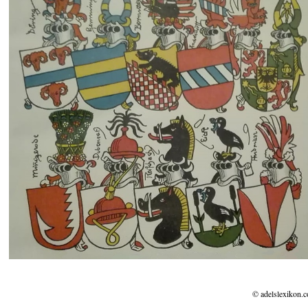
© adelslexikon.