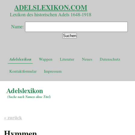
ADELSLEXIKON.COM
Lexikon des historischen Adels 1648-1918
Name:
Adelslexikon
Wappen
Literatur
Neues
Datenschutz
Kontaktformular
Impressum
Adelslexikon
(
Suche nach Namen ohne Titel
)
« zurück
Hymmen