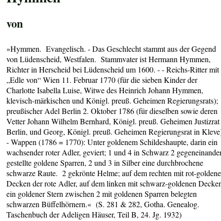
von
»Hymmen. Evangelisch. - Das Geschlecht stammt aus der Gegend
von Lüdenscheid, Westfalen. Stammvater ist Hermann Hymmen,
Richter in Herscheid bei Lüdenscheid um 1600. - -
Reichs-Ritter mit
„Edle von“ Wien 11. Februar 1770
(für die sieben Kinder der
Charlotte Isabella Luise, Witwe des Heinrich Johann Hymmen,
klevisch-märkischen und Königl. preuß. Geheimen Regierungsrats
);
preußischer Adel Berlin 2. Oktober 1786 (für dieselben sowie deren
Vetter Johann Wilhelm Bernhard,
Königl. preuß. Geheimen Justizrat
Berlin, und Georg, Königl. preuß. Geheimen Regierungsrat in Kleve
- Wappen (1786 = 1770): Unter goldenem Schildeshaupte, darin ein
wachsender roter Adler, geviert; 1 und 4 in Schwarz 2 gegeneinande
gestellte goldene Sparren, 2 und 3 in Silber eine durchbrochene
schwarze Raute. 2 gekrönte Helme; auf dem rechten mit rot-golden
Decken der rote Adler
, auf dem linken mit schwarz-goldenen Decke
ein goldener Stern zwischen 2 mit goldenen Sparren belegten
schwarzen Büffelhörnern.« (S. 281 & 282, Gotha. Genealog.
Taschenbuch der Adeligen Häuser, Teil B, 24. Jg. 1932)