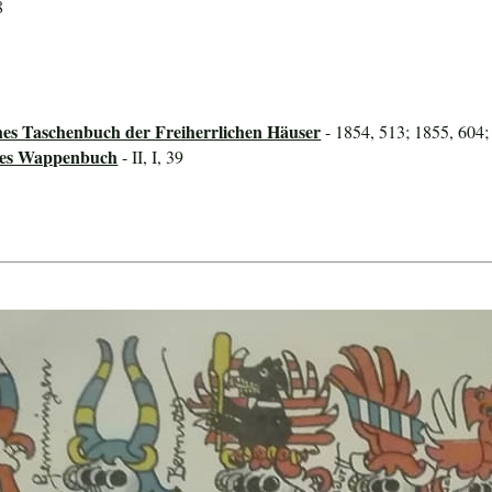
8
hes Taschenbuch der Freiherrlichen Häuser
- 1854, 513; 1855, 604;
ines Wappenbuch
- II, I, 39