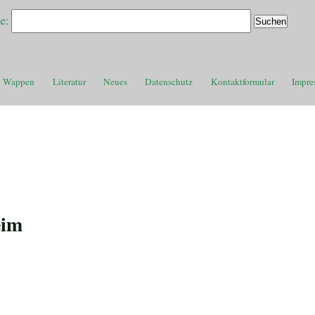
e:
Wappen
Literatur
Neues
Datenschutz
Kontaktformular
Impre
eim