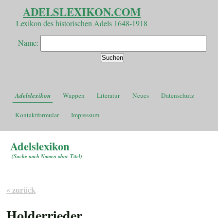
ADELSLEXIKON.COM
Lexikon des historischen Adels 1648-1918
Name:
Adelslexikon
Wappen
Literatur
Neues
Datenschutz
Kontaktformular
Impressum
Adelslexikon
(
Suche nach Namen ohne Titel
)
« zurück
Holderrieder