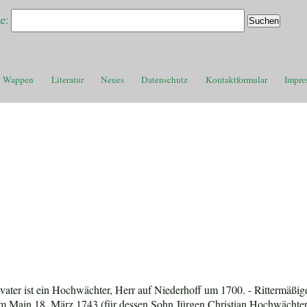
e:
Wappen
Literatur
Neues
Datenschutz
Kontaktformular
Impre
ater ist ein Hochwächter, Herr auf Niederhoff um 1700. - Rittermäßig
 am Main 18. März 1743 (für dessen Sohn Jürgen Christian Hochwächter