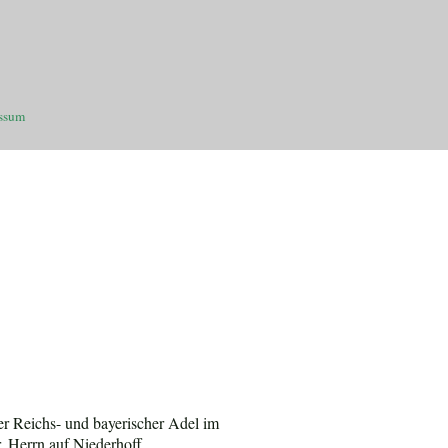
ssum
er Reichs- und bayerischer Adel im
, Herrn auf Niederhoff,