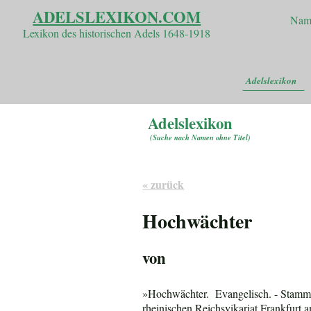
ADELSLEXIKON.COM
Nam
Lexikon des historischen Adels 1648-1918
Adelslexikon
Adelslexikon
(
Suche nach Namen ohne Titel
)
« zurück
Hochwächter
von
»Hochwächter
.
Evangelisch. -
Stammv
rheinischen Reichsvikariat Frankfurt