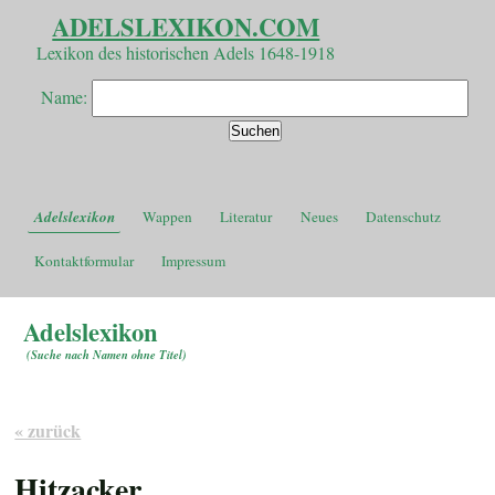
ADELSLEXIKON.COM
Lexikon des historischen Adels 1648-1918
Name:
Adelslexikon
Wappen
Literatur
Neues
Datenschutz
Kontaktformular
Impressum
Adelslexikon
(
Suche nach Namen ohne Titel
)
« zurück
Hitzacker