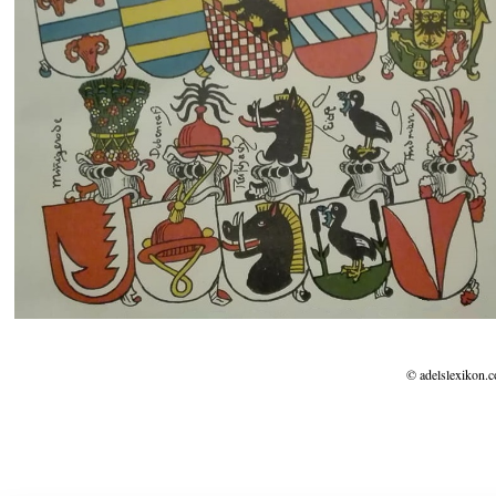
© adelslexikon.