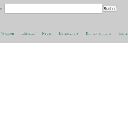
e:
Wappen
Literatur
Neues
Datenschutz
Kontaktformular
Impre
n