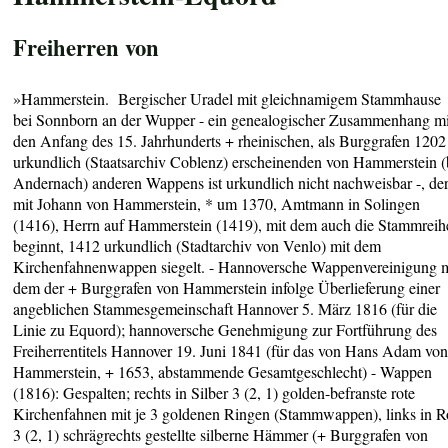
Freiherren von
»Hammerstein. Bergischer Uradel mit gleichnamigem Stammhause
bei Sonnborn an der Wupper - ein genealogischer Zusammenhang mi
den Anfang des 15. Jahrhunderts + rheinischen, als Burggrafen 1202
urkundlich (Staatsarchiv Coblenz) erscheinenden von Hammerstein (
Andernach) anderen Wappens ist urkundlich nicht nachweisbar -, de
mit Johann von Hammerstein, * um 1370, Amtmann in Solingen
(1416), Herrn auf Hammerstein (1419), mit dem auch die Stammreih
beginnt, 1412 urkundlich (Stadtarchiv von Venlo) mit dem
Kirchenfahnenwappen siegelt. - Hannoversche Wappenvereinigung m
dem der + Burggrafen von Hammerstein infolge Überlieferung einer
angeblichen Stammesgemeinschaft Hannover 5. März 1816 (für die
Linie zu Equord); hannoversche Genehmigung zur Fortführung des
Freiherrentitels Hannover 19. Juni 1841 (für das von Hans Adam vo
Hammerstein, + 1653, abstammende Gesamtgeschlecht) - Wappen
(1816): Gespalten; rechts in Silber 3 (2, 1) golden-befranste rote
Kirchenfahnen mit je 3 goldenen Ringen (Stammwappen), links in R
3 (2, 1) schrägrechts gestellte silberne Hämmer (+ Burggrafen von