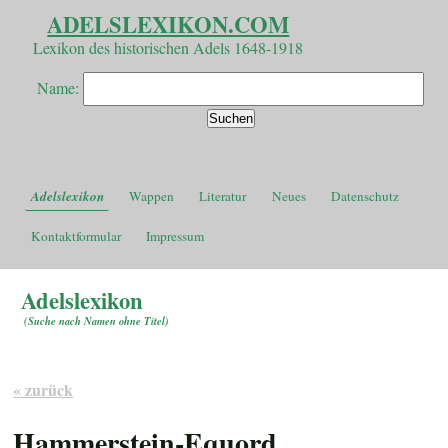
ADELSLEXIKON.COM
Lexikon des historischen Adels 1648-1918
Name:
Adelslexikon
Wappen
Literatur
Neues
Datenschutz
Kontaktformular
Impressum
Adelslexikon
(
Suche nach Namen ohne Titel
)
« zurück
Hammerstein-Equord