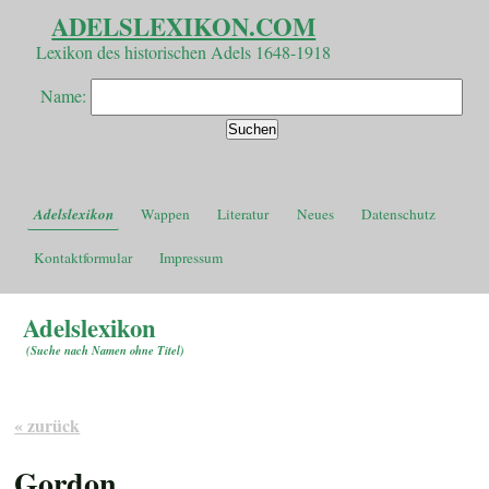
ADELSLEXIKON.COM
Lexikon des historischen Adels 1648-1918
Name:
Adelslexikon
Wappen
Literatur
Neues
Datenschutz
Kontaktformular
Impressum
Adelslexikon
(
Suche nach Namen ohne Titel
)
« zurück
Gordon