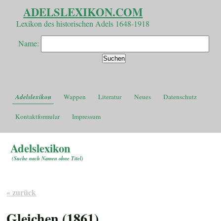
ADELSLEXIKON.COM
Lexikon des historischen Adels 1648-1918
Name:
Adelslexikon
Wappen
Literatur
Neues
Datenschutz
Kontaktformular
Impressum
Adelslexikon
(
Suche nach Namen ohne Titel
)
« zurück
Gleichen (1861)