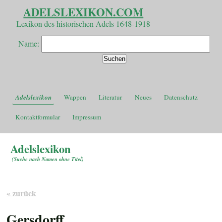
ADELSLEXIKON.COM
Lexikon des historischen Adels 1648-1918
Name:
Adelslexikon
Wappen
Literatur
Neues
Datenschutz
Kontaktformular
Impressum
Adelslexikon
(
Suche nach Namen ohne Titel
)
« zurück
Gersdorff