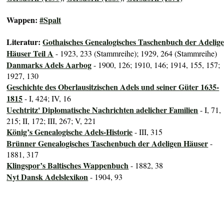
Wappen:
#Spalt
Literatur:
Gothaisches Genealogisches Taschenbuch der Adelig
Häuser Teil A
- 1923, 233 (Stammreihe); 1929, 264 (Stammreihe)
Danmarks Adels Aarbog
- 1900, 126; 1910, 146; 1914, 155, 157;
1927, 130
Geschichte des Oberlausitzischen Adels und seiner Güter 1635-
1815
- I, 424; IV, 16
Uechtritz' Diplomatische Nachrichten adelicher Familien
- I, 71,
215; II, 172; III, 267; V, 221
König’s Genealogische Adels-Historie
- III, 315
Brünner Genealogisches Taschenbuch der Adeligen Häuser
-
1881, 317
Klingspor’s Baltisches Wappenbuch
- 1882, 38
Nyt Dansk Adelslexikon
- 1904, 93