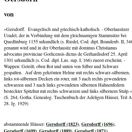
von
»Gersdorff. Evangelisch und griechisch-katholisch. - Oberlausitzer
Uradel, der in Verbindung mit dem gleichnamigen Stammsitze bei
Quedlinburg 1155 urkundlich (s. Riedel, Cod. dipl. Brandenb. II, 34
genannt wird und in der Oberlausitz mit dominus Christianus
advocatus provinciae Gorlicensis dictus de Gerhardisdorf 25. April
1301 urkundlich (s. Cod. dipl. Lus. sup. I, 166) zuerst erscheint. -
Wappen: Geteilt; oben Rot und unten von Silber und Schwarz
gespalten. Auf dem gekrönten Helme mit rechts schwarz-silbernen,
links rot-silbernen Decken ein roter, mit 3 nach rechts gewendeten
schwarzen und 3 nach links gewendeten silbernen Hahnenfedern
besteckter Spitzhut mit rechts schwarzem und links silbernem Stulp.
(S. 264, Gotha. Genealog. Taschenbuch der Adeligen Häuser, Teil A
28. Jg. 1929)
Gersdorff (1823)
Gersdorff (1696)
abstammende Häuser:
,
,
Gersdorff (1699)
Gersdorff (1889)
Gersdorff (1871)
,
,