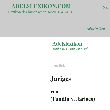
ADELSLEXIKON.COM
Nam
Lexikon des historischen Adels 1648-1918
Adelslexikon
Adelslexikon
(
Suche nach Namen ohne Titel
)
« zurück
Jariges
von
(Pandin v. Jariges)