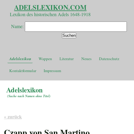
ADELSLEXIKON.COM
Lexikon des historischen Adels 1648-1918
Name:
Adelslexikon
Wappen
Literatur
Neues
Datenschutz
Kontaktformular
Impressum
Adelslexikon
(
Suche nach Namen ohne Titel
)
« zurück
Czapp von San Martino