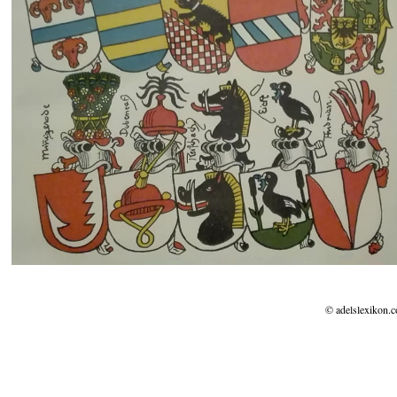
© adelslexikon.