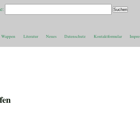
e:
Wappen
Literatur
Neues
Datenschutz
Kontaktformular
Impre
fen