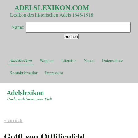
ADELSLEXIKON.COM
Lexikon des historischen Adels 1648-1918
Name:
Adelslexikon
Wappen
Literatur
Neues
Datenschutz
Kontaktformular
Impressum
Adelslexikon
(
Suche nach Namen ohne Titel
)
« zurück
Gottl von Ottlilienfeld