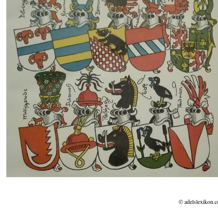
© adelslexikon.