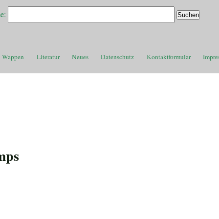
e:
Wappen
Literatur
Neues
Datenschutz
Kontaktformular
Impre
mps