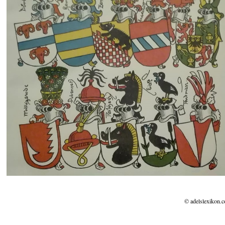
© adelslexikon.