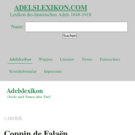
ADELSLEXIKON.COM
Lexikon des historischen Adels 1648-1918
Name:
Adelslexikon
Wappen
Literatur
Neues
Datenschutz
Kontaktformular
Impressum
Adelslexikon
(
Suche nach Namen ohne Titel
)
« zurück
Coppin de Falaën