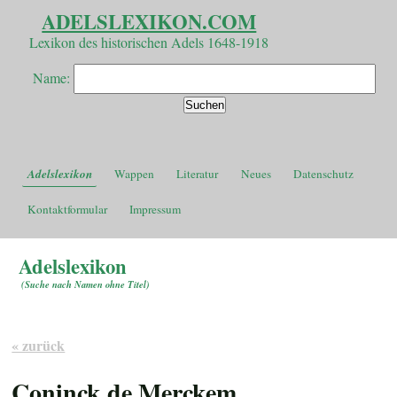
ADELSLEXIKON.COM
Lexikon des historischen Adels 1648-1918
Name:
Adelslexikon
Wappen
Literatur
Neues
Datenschutz
Kontaktformular
Impressum
Adelslexikon
(
Suche nach Namen ohne Titel
)
« zurück
Coninck de Merckem