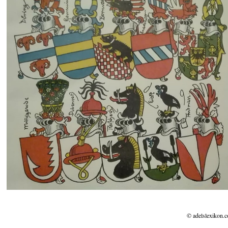
© adelslexikon.