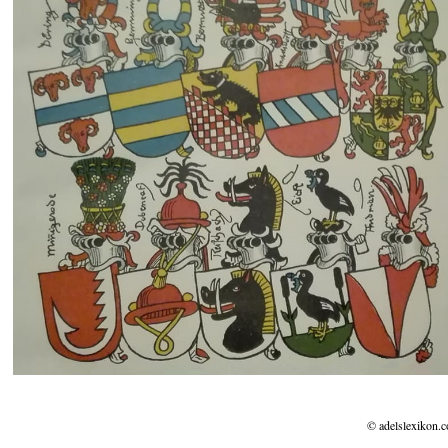
© adelslexikon.