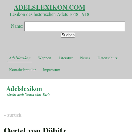
ADELSLEXIKON.COM
Lexikon des historischen Adels 1648-1918
Name:
Adelslexikon
Wappen
Literatur
Neues
Datenschutz
Kontaktformular
Impressum
Adelslexikon
(
Suche nach Namen ohne Titel
)
« zurück
Oertel von Döbitz