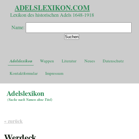
ADELSLEXIKON.COM
Lexikon des historischen Adels 1648-1918
Name:
Adelslexikon
Wappen
Literatur
Neues
Datenschutz
Kontaktformular
Impressum
Adelslexikon
(
Suche nach Namen ohne Titel
)
« zurück
Werdeck