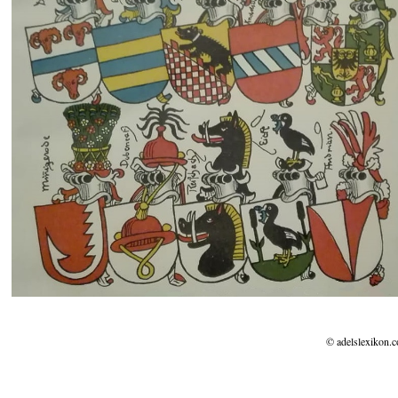
© adelslexikon.