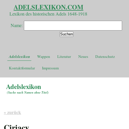
ADELSLEXIKON.COM
Lexikon des historischen Adels 1648-1918
Name:
Adelslexikon
Wappen
Literatur
Neues
Datenschutz
Kontaktformular
Impressum
Adelslexikon
(
Suche nach Namen ohne Titel
)
« zurück
Ciriacy