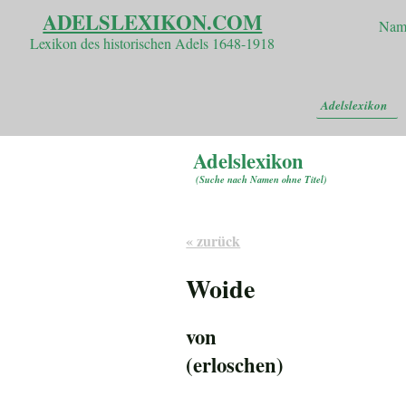
ADELSLEXIKON.COM
Nam
Lexikon des historischen Adels 1648-1918
Adelslexikon
Adelslexikon
(
Suche nach Namen ohne Titel
)
« zurück
Woide
von
(erloschen)