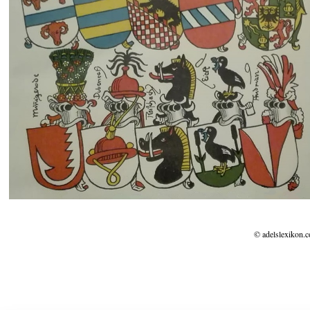
© adelslexikon.