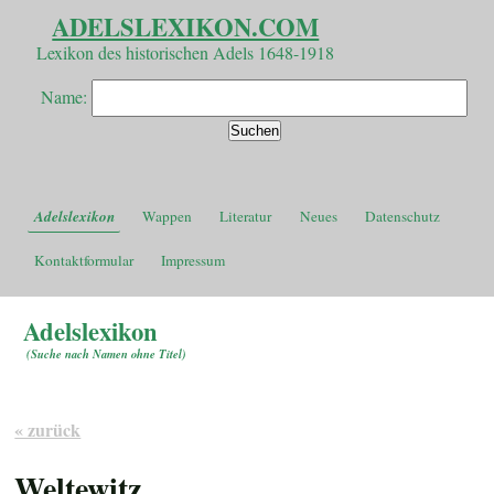
ADELSLEXIKON.COM
Lexikon des historischen Adels 1648-1918
Name:
Adelslexikon
Wappen
Literatur
Neues
Datenschutz
Kontaktformular
Impressum
Adelslexikon
(
Suche nach Namen ohne Titel
)
« zurück
Weltewitz