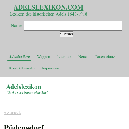
ADELSLEXIKON.COM
Lexikon des historischen Adels 1648-1918
Name:
Adelslexikon
Wappen
Literatur
Neues
Datenschutz
Kontaktformular
Impressum
Adelslexikon
(
Suche nach Namen ohne Titel
)
« zurück
Püdensdorf