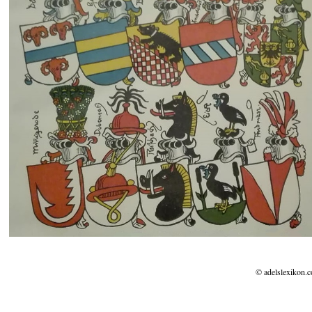
© adelslexikon.