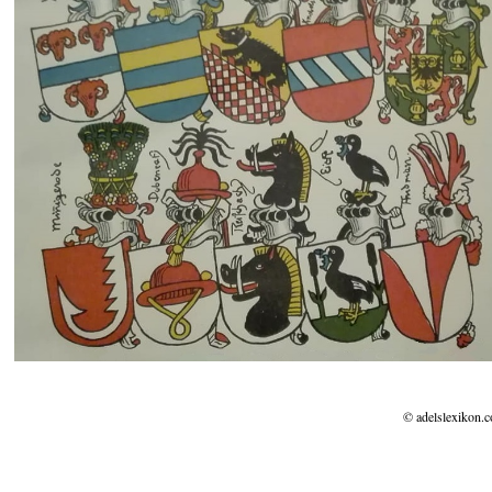
© adelslexikon.