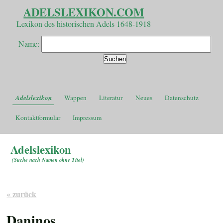
ADELSLEXIKON.COM
Lexikon des historischen Adels 1648-1918
Name:
Adelslexikon
Wappen
Literatur
Neues
Datenschutz
Kontaktformular
Impressum
Adelslexikon
(
Suche nach Namen ohne Titel
)
« zurück
Daninos