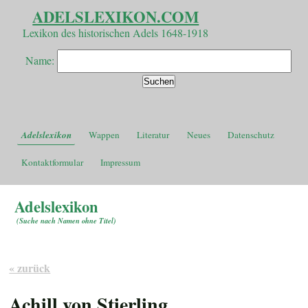
ADELSLEXIKON.COM
Lexikon des historischen Adels 1648-1918
Name:
Adelslexikon
Wappen
Literatur
Neues
Datenschutz
Kontaktformular
Impressum
Adelslexikon
(
Suche nach Namen ohne Titel
)
« zurück
Achill von Stierling