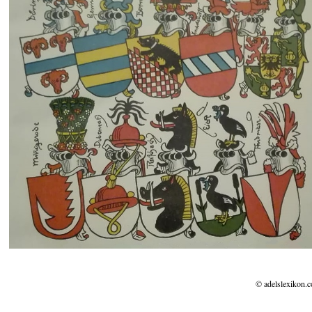
© adelslexikon.