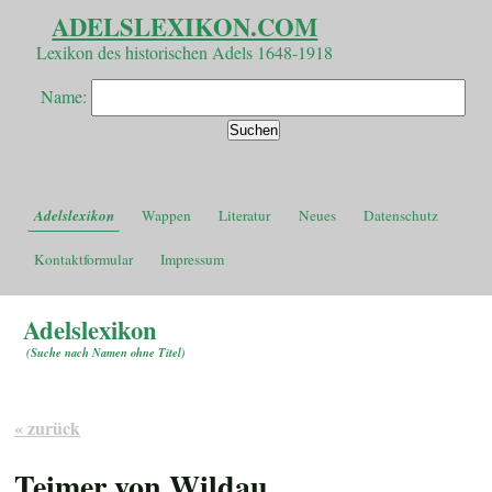
ADELSLEXIKON.COM
Lexikon des historischen Adels 1648-1918
Name:
Adelslexikon
Wappen
Literatur
Neues
Datenschutz
Kontaktformular
Impressum
Adelslexikon
(
Suche nach Namen ohne Titel
)
« zurück
Teimer von Wildau