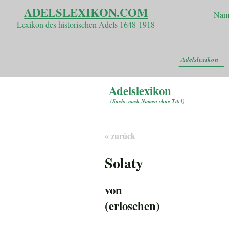
ADELSLEXIKON.COM
Nam
Lexikon des historischen Adels 1648-1918
Adelslexikon
Adelslexikon
(
Suche nach Namen ohne Titel
)
« zurück
Solaty
von
(erloschen)