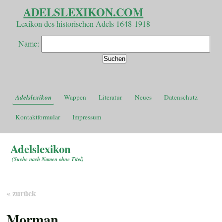
ADELSLEXIKON.COM
Lexikon des historischen Adels 1648-1918
Name:
Adelslexikon
Wappen
Literatur
Neues
Datenschutz
Kontaktformular
Impressum
Adelslexikon
(
Suche nach Namen ohne Titel
)
« zurück
Morman