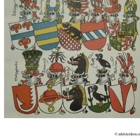
© adelslexikon.