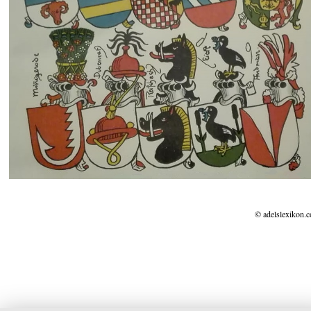
© adelslexikon.