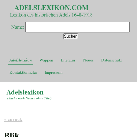
ADELSLEXIKON.COM
Lexikon des historischen Adels 1648-1918
Name:
Adelslexikon
Wappen
Literatur
Neues
Datenschutz
Kontaktformular
Impressum
Adelslexikon
(
Suche nach Namen ohne Titel
)
« zurück
Blik