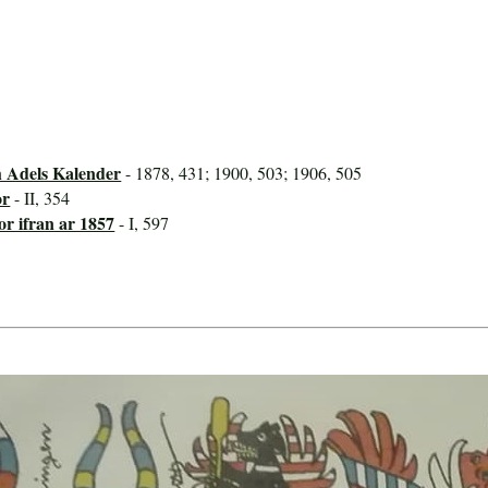
h Adels Kalender
- 1878, 431; 1900, 503; 1906, 505
or
- II, 354
or ifran ar 1857
- I, 597