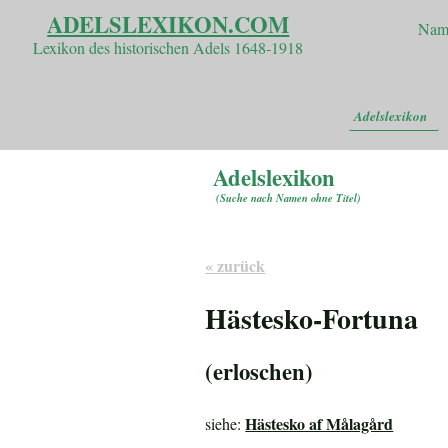
ADELSLEXIKON.COM
Nam
Lexikon des historischen Adels 1648-1918
Adelslexikon
Adelslexikon
(
Suche nach Namen ohne Titel
)
« zurück
Hästesko-Fortuna
(erloschen)
Hästesko af Målagård
siehe: