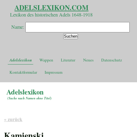
ADELSLEXIKON.COM
Lexikon des historischen Adels 1648-1918
Name:
Adelslexikon
Wappen
Literatur
Neues
Datenschutz
Kontaktformular
Impressum
Adelslexikon
(
Suche nach Namen ohne Titel
)
« zurück
Kamienski