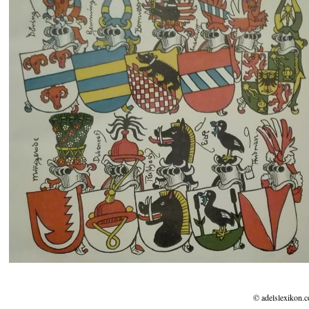
© adelslexikon.