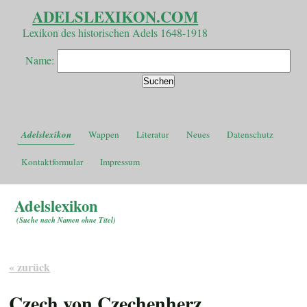
ADELSLEXIKON.COM
Lexikon des historischen Adels 1648-1918
Name:
Adelslexikon
Wappen
Literatur
Neues
Datenschutz
Kontaktformular
Impressum
Adelslexikon
(
Suche nach Namen ohne Titel
)
« zurück
Czech von Czechenherz