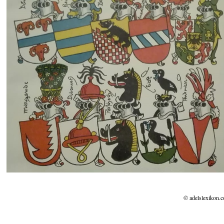
© adelslexikon.