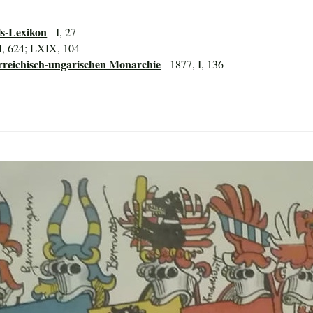
ls-Lexikon
- I, 27
, 624; LXIX, 104
rreichisch-ungarischen Monarchie
- 1877, I, 136