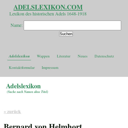
ADELSLEXIKON.COM
Lexikon des historischen Adels 1648-1918
Name:
Adelslexikon
Wappen
Literatur
Neues
Datenschutz
Kontaktformular
Impressum
Adelslexikon
(
Suche nach Namen ohne Titel
)
« zurück
Bernard von Helmhort