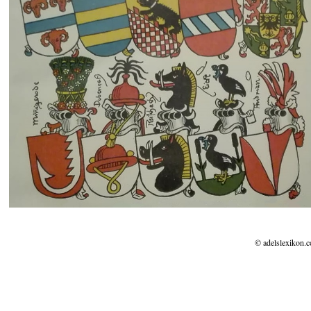
© adelslexikon.