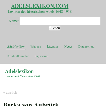
ADELSLEXIKON.COM
Lexikon des historischen Adels 1648-1918
Name:
Adelslexikon
Wappen
Literatur
Neues
Datenschutz
Kontaktformular
Impressum
Adelslexikon
(
Suche nach Namen ohne Titel
)
« zurück
Berka von Aubrück