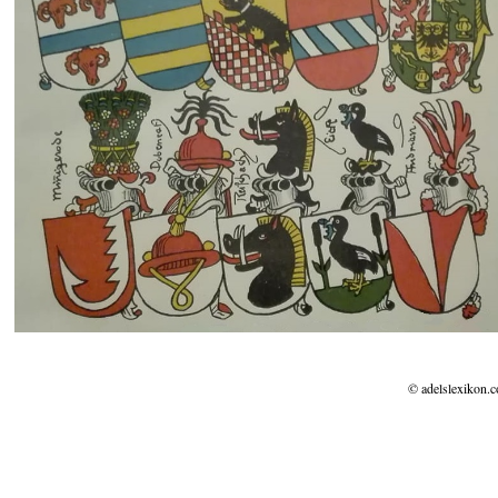
© adelslexikon.