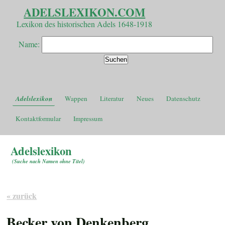
ADELSLEXIKON.COM
Lexikon des historischen Adels 1648-1918
Name:
Adelslexikon
Wappen
Literatur
Neues
Datenschutz
Kontaktformular
Impressum
Adelslexikon
(
Suche nach Namen ohne Titel
)
« zurück
Becker von Denkenberg