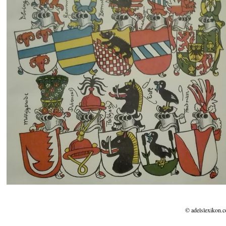
© adelslexikon.