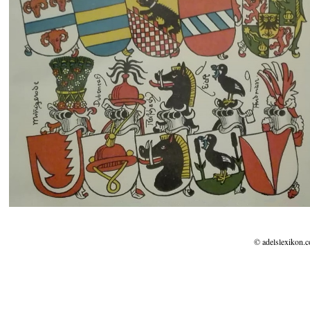
© adelslexikon.