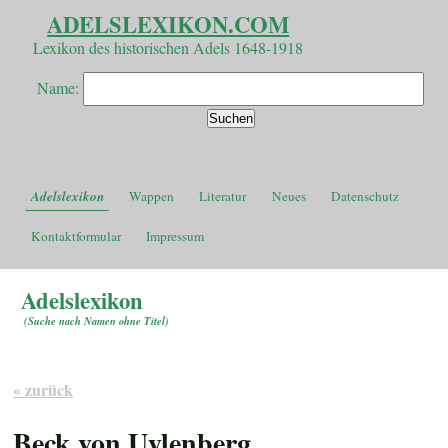
ADELSLEXIKON.COM
Lexikon des historischen Adels 1648-1918
Name:
Adelslexikon
Wappen
Literatur
Neues
Datenschutz
Kontaktformular
Impressum
Adelslexikon
(
Suche nach Namen ohne Titel
)
« zurück
Beck von Uylenberg