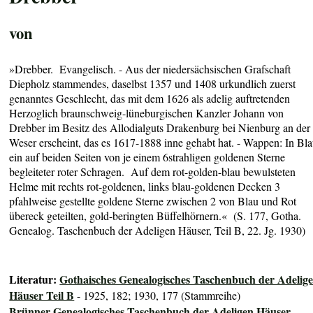
von
»Drebber. Evangelisch. - Aus der niedersächsischen Grafschaft
Diepholz stammendes, daselbst 1357 und 1408 urkundlich zuerst
genanntes Geschlecht, das mit dem 1626 als adelig auftretenden
Herzoglich braunschweig-lüneburgischen Kanzler Johann von
Drebber im Besitz des Allodialguts Drakenburg bei Nienburg an der
Weser erscheint, das es 1617-1888 inne gehabt hat. - Wappen: In Bl
ein auf beiden Seiten von je einem 6strahligen goldenen Sterne
begleiteter roter Schragen. Auf dem rot-golden-blau bewulsteten
Helme mit rechts rot-goldenen, links blau-goldenen Decken 3
pfahlweise gestellte goldene Sterne zwischen 2 von Blau und Rot
übereck geteilten, gold-beringten Büffelhörnern.« (S. 177, Gotha.
Genealog. Taschenbuch der Adeligen Häuser, Teil B, 22. Jg. 1930)
Literatur:
Gothaisches Genealogisches Taschenbuch der Adelig
Häuser Teil B
- 1925, 182; 1930, 177 (Stammreihe)
Brünner Genealogisches Taschenbuch der Adeligen Häuser
-