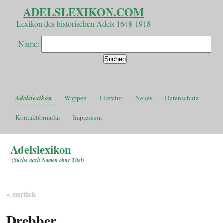
ADELSLEXIKON.COM
Lexikon des historischen Adels 1648-1918
Name:
Adelslexikon
Wappen
Literatur
Neues
Datenschutz
Kontaktformular
Impressum
Adelslexikon
(
Suche nach Namen ohne Titel
)
« zurück
Drebber