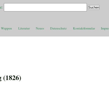
e:
Wappen
Literatur
Neues
Datenschutz
Kontaktformular
Impre
g (1826)