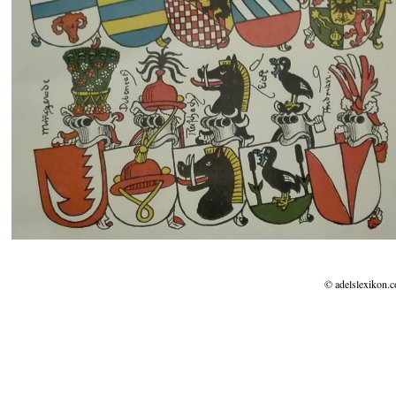
© adelslexikon.