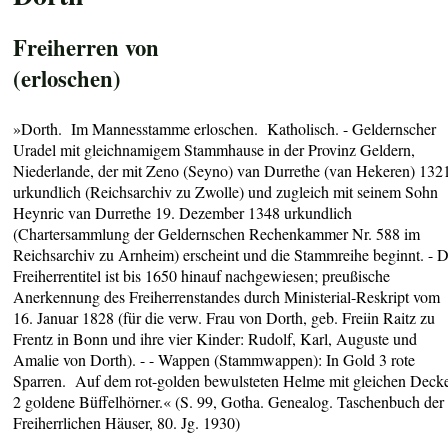
Freiherren von
(erloschen)
»Dorth. Im Mannesstamme erloschen. Katholisch. - Geldernscher
Uradel mit gleichnamigem Stammhause in der Provinz Geldern,
Niederlande, der mit Zeno (Seyno) van Durrethe (van Hekeren) 132
urkundlich (Reichsarchiv zu Zwolle) und zugleich mit seinem Sohn
Heynric van Durrethe 19. Dezember 1348 urkundlich
(Chartersammlung der Geldernschen Rechenkammer Nr. 588 im
Reichsarchiv zu Arnheim) erscheint und die Stammreihe beginnt. - 
Freiherrentitel ist bis 1650 hinauf nachgewiesen; preußische
Anerkennung des Freiherrenstandes durch Ministerial-Reskript vom
16. Januar 1828 (für die verw. Frau von Dorth, geb. Freiin Raitz zu
Frentz in Bonn und ihre vier Kinder: Rudolf, Karl, Auguste und
Amalie von Dorth). - - Wappen (Stammwappen): In Gold 3 rote
Sparren. Auf dem rot-golden bewulsteten Helme mit gleichen Deck
2 goldene Büffelhörner.« (S. 99, Gotha. Genealog. Taschenbuch der
Freiherrlichen Häuser, 80. Jg. 1930)