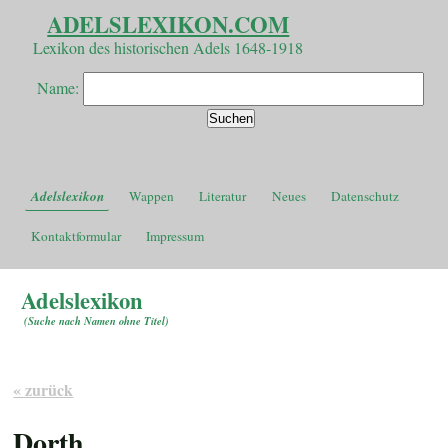
ADELSLEXIKON.COM
Lexikon des historischen Adels 1648-1918
Name:
Adelslexikon
Wappen
Literatur
Neues
Datenschutz
Kontaktformular
Impressum
Adelslexikon
(
Suche nach Namen ohne Titel
)
« zurück
Dorth