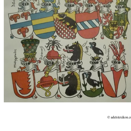
© adelslexikon.