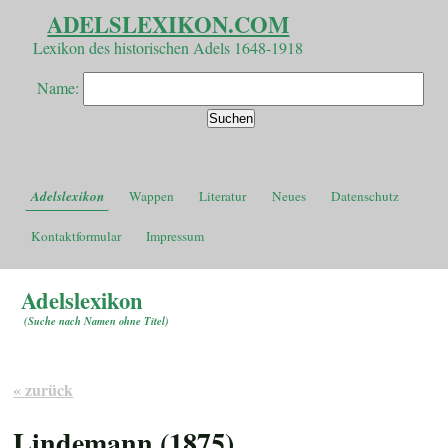
ADELSLEXIKON.COM
Lexikon des historischen Adels 1648-1918
Name:
Adelslexikon
Wappen
Literatur
Neues
Datenschutz
Kontaktformular
Impressum
Adelslexikon
(
Suche nach Namen ohne Titel
)
« zurück
Lindemann (1875)