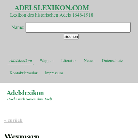
ADELSLEXIKON.COM
Lexikon des historischen Adels 1648-1918
Name:
Adelslexikon
Wappen
Literatur
Neues
Datenschutz
Kontaktformular
Impressum
Adelslexikon
(
Suche nach Namen ohne Titel
)
« zurück
Weymarn