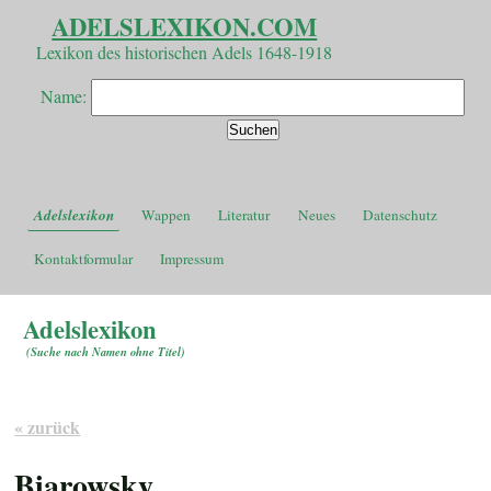
ADELSLEXIKON.COM
Lexikon des historischen Adels 1648-1918
Name:
Adelslexikon
Wappen
Literatur
Neues
Datenschutz
Kontaktformular
Impressum
Adelslexikon
(
Suche nach Namen ohne Titel
)
« zurück
Biarowsky