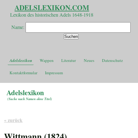
ADELSLEXIKON.COM
Lexikon des historischen Adels 1648-1918
Name:
Adelslexikon
Wappen
Literatur
Neues
Datenschutz
Kontaktformular
Impressum
Adelslexikon
(
Suche nach Namen ohne Titel
)
« zurück
Wittmann (1824)