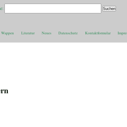
e:
Wappen
Literatur
Neues
Datenschutz
Kontaktformular
Impre
ern