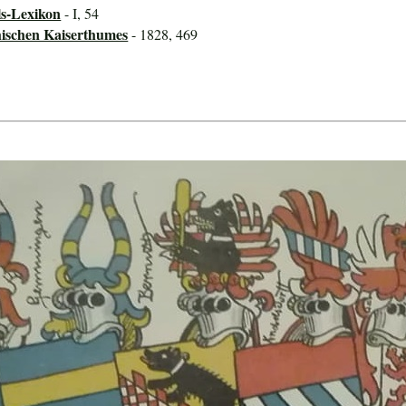
ls-Lexikon
- I, 54
hischen Kaiserthumes
- 1828, 469