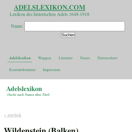
ADELSLEXIKON.COM
Lexikon des historischen Adels 1648-1918
Name:
Adelslexikon
Wappen
Literatur
Neues
Datenschutz
Kontaktformular
Impressum
Adelslexikon
(
Suche nach Namen ohne Titel
)
« zurück
Wildenstein (Balken)