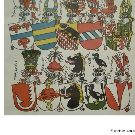
© adelslexikon.