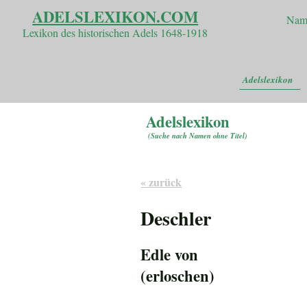
ADELSLEXIKON.COM
Nam
Lexikon des historischen Adels 1648-1918
Adelslexikon
Adelslexikon
(
Suche nach Namen ohne Titel
)
« zurück
Deschler
Edle von
(erloschen)