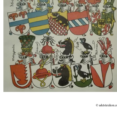
© adelslexikon.