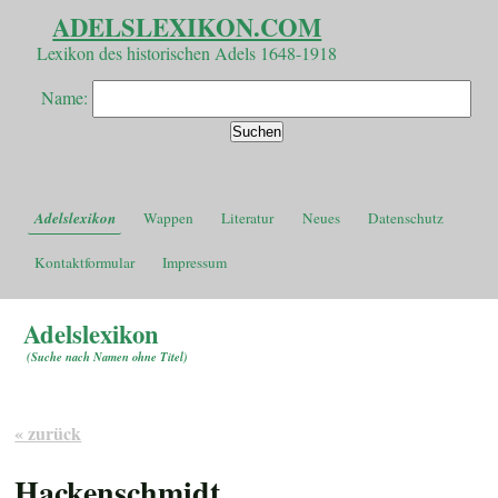
ADELSLEXIKON.COM
Lexikon des historischen Adels 1648-1918
Name:
Adelslexikon
Wappen
Literatur
Neues
Datenschutz
Kontaktformular
Impressum
Adelslexikon
(
Suche nach Namen ohne Titel
)
« zurück
Hackenschmidt